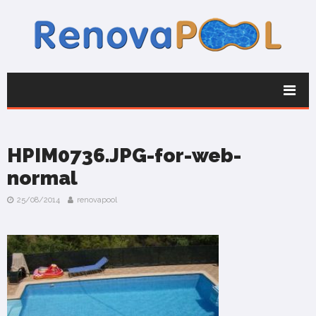
HPIM0736.JPG-for-web-
normal
25/08/2014
renovapool