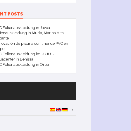
ENT POSTS
 Folienauskleidung in Javea
ienauskleidung in Murla, Marina Alta,
cante
ovación de piscina con liner de PVC en
lpe
C Folienauskleidung im JUJUJU
acenter in Benissa
C Folienauskleidung in Orba