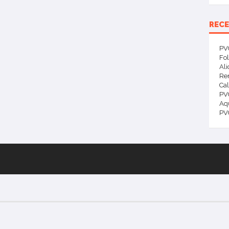
REC
PVC
Fol
Ali
Ren
Ca
PV
Aqu
PV