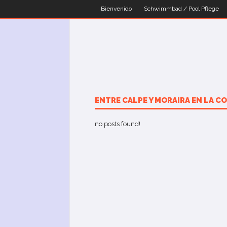
Bienvenido
Schwimmbad / Pool Pflege
ENTRE CALPE Y MORAIRA EN LA C
no posts found!