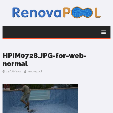
HPIM0728.JPG-for-web-
normal
25/08/2014
renovapool