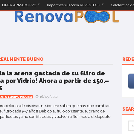
LINER ARMADO PVC
Impermeabilización REVESTECH
Calefacción d
 REALMENTE BUENO
REDE
a la arena gastada de su filtro de
a por Vidrio! Ahora a partir de 150.–
S
16/05/2012
ENTO EQUIPO PISCINA
opietarios de piscinas ni siquiera saben que hay que cambiar
SEA
el filtro cada 5-7 años! Debido al flujo constante, el grano de
artículas ya no son filtradas y vuelven a fluir hacia el depósito.