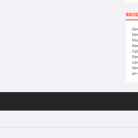
REC
Re
Rev
Mar
Ren
Ca
Rev
cen
Re
en