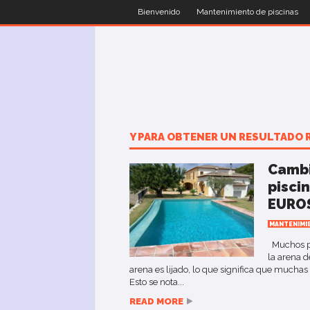
Bienvenido
Mantenimiento de piscinas
Y PARA OBTENER UN RESULTADO
Cambi
piscin
EURO
MANTENIMI
Muchos pr
la arena d
arena es lijado, lo que significa que muchas p
Esto se nota...
READ MORE