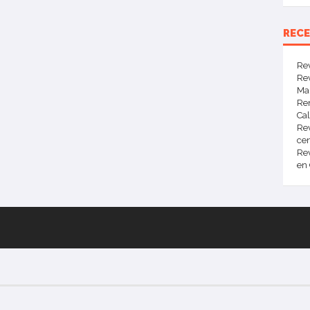
REC
Re
Rev
Mar
Ren
Ca
Rev
cen
Re
en