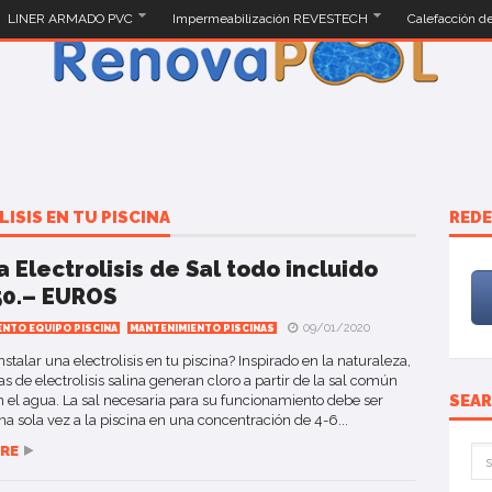
LINER ARMADO PVC
Impermeabilización REVESTECH
Calefacción d
ISIS EN TU PISCINA
REDE
 Electrolisis de Sal todo incluido
50.– EUROS
09/01/2020
ENTO EQUIPO PISCINA
MANTENIMIENTO PISCINAS
nstalar una electrolisis en tu piscina? Inspirado en la naturaleza,
as de electrolisis salina generan cloro a partir de la sal común
SEA
n el agua. La sal necesaria para su funcionamiento debe ser
a sola vez a la piscina en una concentración de 4-6...
RE