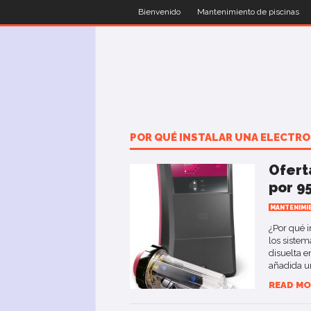
Bienvenido
Mantenimiento de piscinas
POR QUÉ INSTALAR UNA ELECTROL
Oferta
por 9
MANTENIMI
¿Por qué i
los sistem
disuelta e
añadida un
READ MO